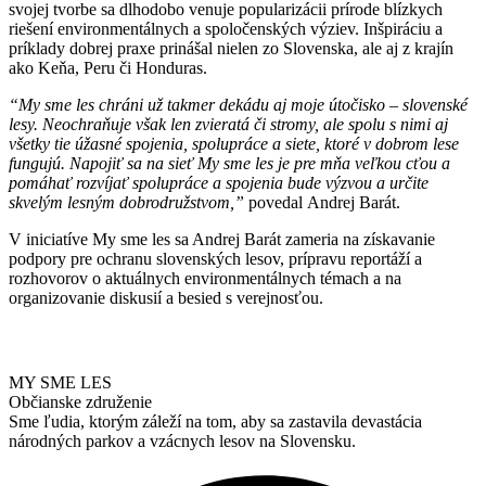
svojej tvorbe sa dlhodobo venuje popularizácii prírode blízkych
riešení environmentálnych a spoločenských výziev. Inšpiráciu a
príklady dobrej praxe prinášal nielen zo Slovenska, ale aj z krajín
ako Keňa, Peru či Honduras.
“My sme les chráni už takmer dekádu aj moje útočisko – slovenské
lesy. Neochraňuje však len zvieratá či stromy, ale spolu s nimi aj
všetky tie úžasné spojenia, spolupráce a siete, ktoré v dobrom lese
fungujú. Napojiť sa na sieť My sme les je pre mňa veľkou cťou a
pomáhať rozvíjať spolupráce a spojenia bude výzvou a určite
skvelým lesným dobrodružstvom,”
povedal
Andrej Barát.
V iniciatíve My sme les sa Andrej Barát zameria na získavanie
podpory pre ochranu slovenských lesov, prípravu reportáží a
rozhovorov o aktuálnych environmentálnych témach a na
organizovanie diskusií a besied s verejnosťou.
MY SME LES
Občianske združenie
Sme ľudia, ktorým záleží na tom, aby sa zastavila devastácia
národných parkov a vzácnych lesov na Slovensku.