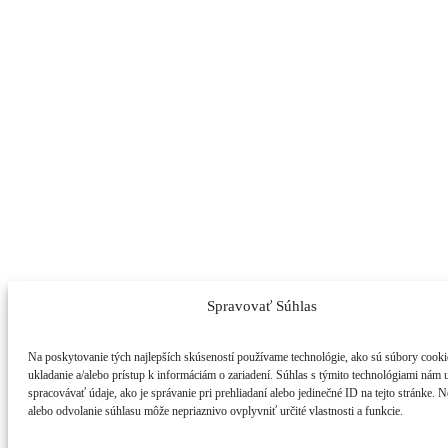
Spravovať Súhlas
Na poskytovanie tých najlepších skúseností používame technológie, ako sú súbory cooki
ukladanie a/alebo prístup k informáciám o zariadení. Súhlas s týmito technológiami nám
spracovávať údaje, ako je správanie pri prehliadaní alebo jedinečné ID na tejto stránke. 
alebo odvolanie súhlasu môže nepriaznivo ovplyvniť určité vlastnosti a funkcie.