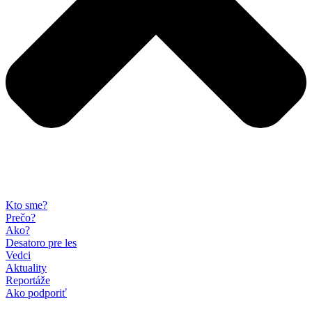
Kto sme?
Prečo?
Ako?
Desatoro pre les
Vedci
Aktuality
Reportáže
Ako podporiť