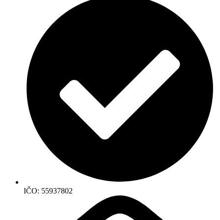
IČO: 55937802