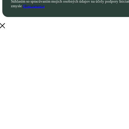
Súhlasím so spracúvaním mojich osobných údajov na účely podpory Inicia
zmysle
Oboznámenia