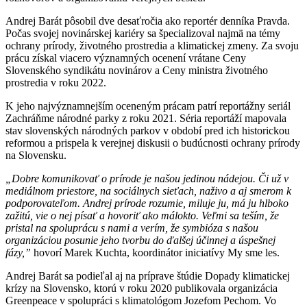
Andrej Barát pôsobil dve desaťročia ako reportér denníka Pravda.
Počas svojej novinárskej kariéry sa špecializoval najmä na témy
ochrany prírody, životného prostredia a klimatickej zmeny. Za svoju
prácu získal viacero významných ocenení vrátane Ceny
Slovenského syndikátu novinárov a Ceny ministra životného
prostredia v roku 2022.
K jeho najvýznamnejším oceneným prácam patrí reportážny seriál
Zachráňme národné parky z roku 2021. Séria reportáží mapovala
stav slovenských národných parkov v období pred ich historickou
reformou a prispela k verejnej diskusii o budúcnosti ochrany prírody
na Slovensku.
„Dobre komunikovať o prírode je našou jedinou nádejou. Či už v
mediálnom priestore, na sociálnych sieťach, naživo a aj smerom k
podporovateľom. Andrej prírode rozumie, miluje ju, má ju hlboko
zažitú, vie o nej písať a hovoriť ako málokto. Veľmi sa teším, že
pristal na spoluprácu s nami a verím, že symbióza s našou
organizáciou posunie jeho tvorbu do ďalšej účinnej a úspešnej
fázy,”
hovorí
Marek Kuchta, koordinátor iniciatívy My sme les
.
Andrej Barát sa podieľal aj na príprave štúdie Dopady klimatickej
krízy na Slovensko, ktorú v roku 2020 publikovala organizácia
Greenpeace v spolupráci s klimatológom Jozefom Pechom. Vo