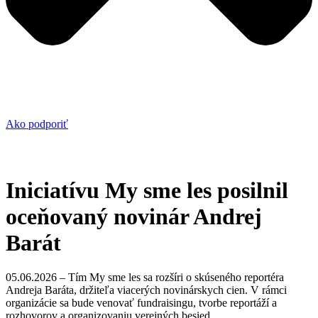
Ako podporiť
Iniciatívu My sme les posilnil
oceňovaný novinár Andrej
Barát
05.06.2026 – Tím My sme les sa rozšíri o skúseného reportéra
Andreja Baráta, držiteľa viacerých novinárskych cien. V rámci
organizácie sa bude venovať fundraisingu, tvorbe reportáží a
rozhovorov a organizovaniu verejných besied.