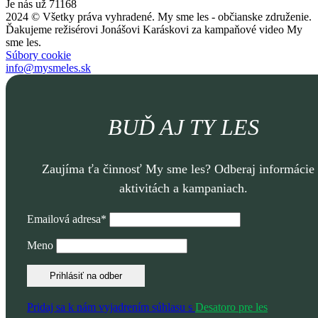
Je nás už 71168
2024 © Všetky práva vyhradené. My sme les - občianske združenie.
Ďakujeme režisérovi Jonášovi Karáskovi za kampaňové video My
sme les.
Súbory cookie
info@mysmeles.sk
BUĎ AJ TY LES
Zaujíma ťa činnosť My sme les? Odberaj informácie
aktivitách a kampaniach.
Emailová adresa*
Meno
Pridaj sa k nám vyjadrením súhlasu s
Desatoro pre les