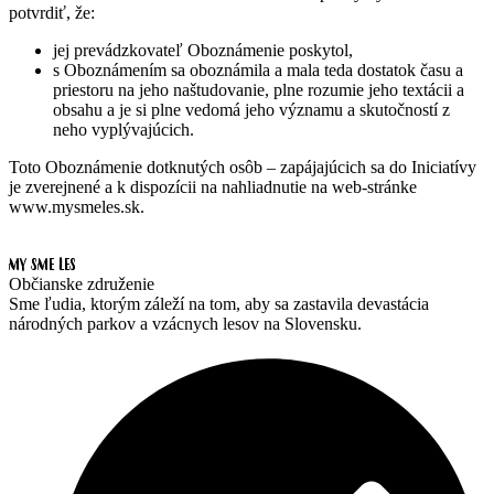
potvrdiť, že:
jej prevádzkovateľ Oboznámenie poskytol,
s Oboznámením sa oboznámila a mala teda dostatok času a
priestoru na jeho naštudovanie, plne rozumie jeho textácii a
obsahu a je si plne vedomá jeho významu a skutočností z
neho vyplývajúcich.
Toto Oboznámenie dotknutých osôb – zapájajúcich sa do Iniciatívy
je zverejnené a k dispozícii na nahliadnutie na web-stránke
www.mysmeles.sk.
MY SME LES
Občianske združenie
Sme ľudia, ktorým záleží na tom, aby sa zastavila devastácia
národných parkov a vzácnych lesov na Slovensku.