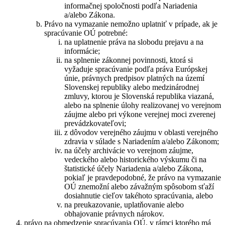
informačnej spoločnosti podľa Nariadenia
a/alebo Zákona.
Právo na vymazanie nemožno uplatniť v prípade, ak je
spracúvanie OÚ potrebné:
na uplatnenie práva na slobodu prejavu a na
informácie;
na splnenie zákonnej povinnosti, ktorá si
vyžaduje spracúvanie podľa práva Európskej
únie, právnych predpisov platných na území
Slovenskej republiky alebo medzinárodnej
zmluvy, ktorou je Slovenská republika viazaná,
alebo na splnenie úlohy realizovanej vo verejnom
záujme alebo pri výkone verejnej moci zverenej
prevádzkovateľovi;
z dôvodov verejného záujmu v oblasti verejného
zdravia v súlade s Nariadením a/alebo Zákonom;
na účely archivácie vo verejnom záujme,
vedeckého alebo historického výskumu či na
štatistické účely Nariadenia a/alebo Zákona,
pokiaľ je pravdepodobné, že právo na vymazanie
OÚ znemožní alebo závažným spôsobom sťaží
dosiahnutie cieľov takéhoto spracúvania, alebo
na preukazovanie, uplatňovanie alebo
obhajovanie právnych nárokov.
právo na obmedzenie spracúvania OÚ, v rámci ktorého má