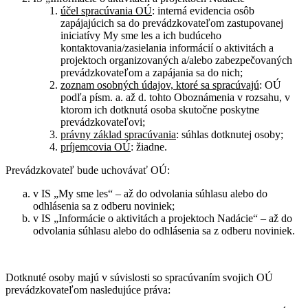
účel spracúvania OÚ
: interná evidencia osôb
zapájajúcich sa do prevádzkovateľom zastupovanej
iniciatívy My sme les a ich budúceho
kontaktovania/zasielania informácií o aktivitách a
projektoch organizovaných a/alebo zabezpečovaných
prevádzkovateľom a zapájania sa do nich;
zoznam osobných údajov, ktoré sa spracúvajú
: OÚ
podľa písm. a. až d. tohto Oboznámenia v rozsahu, v
ktorom ich dotknutá osoba skutočne poskytne
prevádzkovateľovi;
právny základ spracúvania
: súhlas dotknutej osoby;
príjemcovia OÚ
: žiadne.
Prevádzkovateľ bude uchovávať OÚ:
v IS „My sme les“ – až do odvolania súhlasu alebo do
odhlásenia sa z odberu noviniek;
v IS „Informácie o aktivitách a projektoch Nadácie“ – až do
odvolania súhlasu alebo do odhlásenia sa z odberu noviniek.
Dotknuté osoby majú v súvislosti so spracúvaním svojich OÚ
prevádzkovateľom nasledujúce práva: