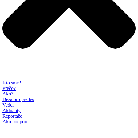
Kto sme?
Prečo?
Ako?
Desatoro pre les
Vedci
Aktuality
Reportáže
Ako podporiť