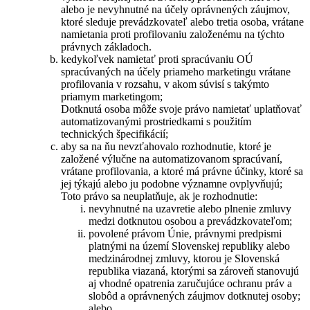
alebo je nevyhnutné na účely oprávnených záujmov,
ktoré sleduje prevádzkovateľ alebo tretia osoba, vrátane
namietania proti profilovaniu založenému na týchto
právnych základoch.
kedykoľvek namietať proti spracúvaniu OÚ
spracúvaných na účely priameho marketingu vrátane
profilovania v rozsahu, v akom súvisí s takýmto
priamym marketingom;
Dotknutá osoba môže svoje právo namietať uplatňovať
automatizovanými prostriedkami s použitím
technických špecifikácií;
aby sa na ňu nevzťahovalo rozhodnutie, ktoré je
založené výlučne na automatizovanom spracúvaní,
vrátane profilovania, a ktoré má právne účinky, ktoré sa
jej týkajú alebo ju podobne významne ovplyvňujú;
Toto právo sa neuplatňuje, ak je rozhodnutie:
nevyhnutné na uzavretie alebo plnenie zmluvy
medzi dotknutou osobou a prevádzkovateľom;
povolené právom Únie, právnymi predpismi
platnými na území Slovenskej republiky alebo
medzinárodnej zmluvy, ktorou je Slovenská
republika viazaná, ktorými sa zároveň stanovujú
aj vhodné opatrenia zaručujúce ochranu práv a
slobôd a oprávnených záujmov dotknutej osoby;
alebo