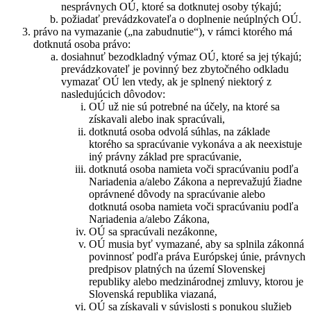
nesprávnych OÚ, ktoré sa dotknutej osoby týkajú;
požiadať prevádzkovateľa o doplnenie neúplných OÚ.
právo na vymazanie („na zabudnutie“), v rámci ktorého má
dotknutá osoba právo:
dosiahnuť bezodkladný výmaz OÚ, ktoré sa jej týkajú;
prevádzkovateľ je povinný bez zbytočného odkladu
vymazať OÚ len vtedy, ak je splnený niektorý z
nasledujúcich dôvodov:
OÚ už nie sú potrebné na účely, na ktoré sa
získavali alebo inak spracúvali,
dotknutá osoba odvolá súhlas, na základe
ktorého sa spracúvanie vykonáva a ak neexistuje
iný právny základ pre spracúvanie,
dotknutá osoba namieta voči spracúvaniu podľa
Nariadenia a/alebo Zákona a neprevažujú žiadne
oprávnené dôvody na spracúvanie alebo
dotknutá osoba namieta voči spracúvaniu podľa
Nariadenia a/alebo Zákona,
OÚ sa spracúvali nezákonne,
OÚ musia byť vymazané, aby sa splnila zákonná
povinnosť podľa práva Európskej únie, právnych
predpisov platných na území Slovenskej
republiky alebo medzinárodnej zmluvy, ktorou je
Slovenská republika viazaná,
OÚ sa získavali v súvislosti s ponukou služieb