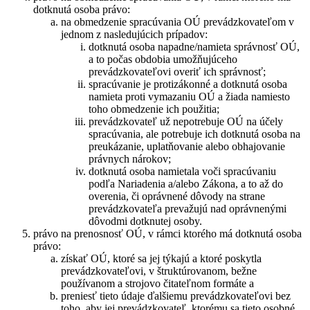
dotknutá osoba právo:
na obmedzenie spracúvania OÚ prevádzkovateľom v
jednom z nasledujúcich prípadov:
dotknutá osoba napadne/namieta správnosť OÚ,
a to počas obdobia umožňujúceho
prevádzkovateľovi overiť ich správnosť;
spracúvanie je protizákonné a dotknutá osoba
namieta proti vymazaniu OÚ a žiada namiesto
toho obmedzenie ich použitia;
prevádzkovateľ už nepotrebuje OÚ na účely
spracúvania, ale potrebuje ich dotknutá osoba na
preukázanie, uplatňovanie alebo obhajovanie
právnych nárokov;
dotknutá osoba namietala voči spracúvaniu
podľa Nariadenia a/alebo Zákona, a to až do
overenia, či oprávnené dôvody na strane
prevádzkovateľa prevažujú nad oprávnenými
dôvodmi dotknutej osoby.
právo na prenosnosť OÚ, v rámci ktorého má dotknutá osoba
právo:
získať OÚ, ktoré sa jej týkajú a ktoré poskytla
prevádzkovateľovi, v štruktúrovanom, bežne
používanom a strojovo čitateľnom formáte a
preniesť tieto údaje ďalšiemu prevádzkovateľovi bez
toho, aby jej prevádzkovateľ, ktorému sa tieto osobné