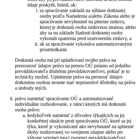
údaje poskytli, bránil, ak:
sa spracúvanie zakladá na súhlase dotknutej
osoby podľa Nariadenia a/alebo Zákona alebo je
spracúvanie nevyhnutné na plnenie zmluvy,
ktorej je dotknutá osoba zmluvnou stranou, alebo
aby sa na základe žiadosti dotknutej osoby
vykonali opatrenia pred uzatvorením zmluvy, a
ak sa spracúvanie vykonáva automatizovanými
prostriedkami.
Dotknutá osoba má pri uplatňovaní svojho práva na
prenosnosť údajov právo na prenos OÚ priamo od jedného
prevádzkovateľa druhému prevádzkovateľovi, pokiaľ je to
technicky možné. Uplatnenie práva na presnosť údajov
dotknutou osobou nesmie mať nepriaznivé dôsledky na práva
a slobody iných.
právo namietať spracúvanie OÚ a automatizované
individuálne rozhodovanie, v rámci ktorých má dotknutá
osoba právo:
kedykoľvek namietať z dôvodov týkajúcich sa jej
konkrétnej situácie proti spracúvaniu OÚ, ktoré sa jej
týka, ktoré je vykonávané ako nevyhnutné na splnenie
úlohy realizovanej vo verejnom záujme alebo pri
výkone verejnej moci zverenej prevádzkovateľovi