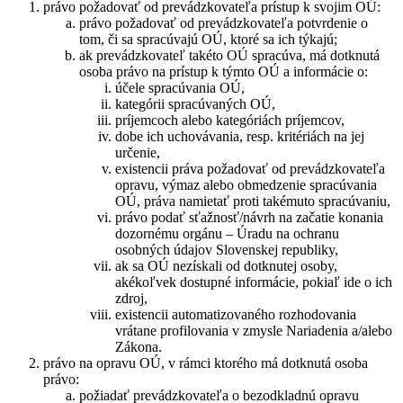
právo požadovať od prevádzkovateľa prístup k svojim OÚ:
právo požadovať od prevádzkovateľa potvrdenie o
tom, či sa spracúvajú OÚ, ktoré sa ich týkajú;
ak prevádzkovateľ takéto OÚ spracúva, má dotknutá
osoba právo na prístup k týmto OÚ a informácie o:
účele spracúvania OÚ,
kategórii spracúvaných OÚ,
príjemcoch alebo kategóriách príjemcov,
dobe ich uchovávania, resp. kritériách na jej
určenie,
existencii práva požadovať od prevádzkovateľa
opravu, výmaz alebo obmedzenie spracúvania
OÚ, práva namietať proti takémuto spracúvaniu,
právo podať sťažnosť/návrh na začatie konania
dozornému orgánu – Úradu na ochranu
osobných údajov Slovenskej republiky,
ak sa OÚ nezískali od dotknutej osoby,
akékoľvek dostupné informácie, pokiaľ ide o ich
zdroj,
existencii automatizovaného rozhodovania
vrátane profilovania v zmysle Nariadenia a/alebo
Zákona.
právo na opravu OÚ, v rámci ktorého má dotknutá osoba
právo:
požiadať prevádzkovateľa o bezodkladnú opravu