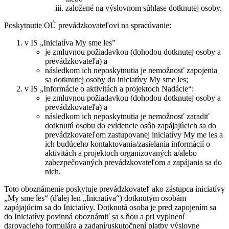
založené na výslovnom súhlase dotknutej osoby.
Poskytnutie OÚ prevádzkovateľovi na spracúvanie:
v IS „Iniciatíva My sme les”
je zmluvnou požiadavkou (dohodou dotknutej osoby a
prevádzkovateľa) a
následkom ich neposkytnutia je nemožnosť zapojenia
sa dotknutej osoby do iniciatívy My sme les;
v IS „Informácie o aktivitách a projektoch Nadácie“:
je zmluvnou požiadavkou (dohodou dotknutej osoby a
prevádzkovateľa) a
následkom ich neposkytnutia je nemožnosť zaradiť
dotknutú osobu do evidencie osôb zapájajúcich sa do
prevádzkovateľom zastupovanej iniciatívy My me les a
ich budúceho kontaktovania/zasielania informácií o
aktivitách a projektoch organizovaných a/alebo
zabezpečovaných prevádzkovateľom a zapájania sa do
nich.
Toto oboznámenie poskytuje prevádzkovateľ ako zástupca iniciatívy
„My sme les“ (ďalej len „Iniciatíva“) dotknutým osobám
zapájajúcim sa do Iniciatívy. Dotknutá osoba je pred zapojením sa
do Iniciatívy povinná oboznámiť sa s ňou a pri vyplnení
darovacieho formulára a zadaní/uskutočnení platby výslovne