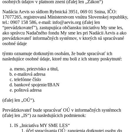
osobných údajov v platnom znení (ďalej len „Zákon“)
Nadácia Aevis so sídlom Rybnická 3951, 069 01 Snina, IČO:
17077265, registrovaná Ministerstvom vnútra Slovenskej republiky,
tel.: 0907 158 586, e-mail: info@aevis.org (ďalej len
“prevádzkovateľ”), zastupujúca občiansku iniciatívu My sme les,
ako správcu Nadačného fondu My sme les pri Nadácii Aevis a ako
prevádzkovateľ informačných systémov, v ktorých sú spracúvané
osobné údaje
týmto oznamuje dotknutým osobám, že bude spracúvať ich
nasledujúce osobné údaje, ktoré mu boli z ich strany poskytnuté:
meno, priezvisko a titul,
e-mailová adresa
telefónne číslo
bankové spojenie/IBAN
poštová adresa
(ďalej len „OÚ“).
Prevádzkovateľ bude spracúvať OÚ v informačných systémoch
(ďalej len „IS“) za nasledujúcich podmienok:
IS „Iniciatíva MY SME LES“
účel spracúvania OÚ
: zapojenia dotknutej osoby do