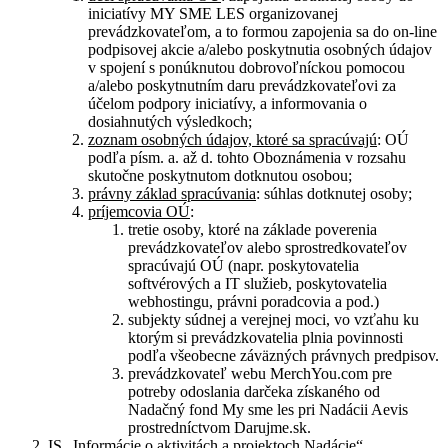
iniciatívy MY SME LES organizovanej
prevádzkovateľom, a to formou zapojenia sa do on-line
podpisovej akcie a/alebo poskytnutia osobných údajov
v spojení s ponúknutou dobrovoľníckou pomocou
a/alebo poskytnutním daru prevádzkovateľovi za
účelom podpory iniciatívy, a informovania o
dosiahnutých výsledkoch;
zoznam osobných údajov, ktoré sa spracúvajú
: OÚ
podľa písm. a. až d. tohto Oboznámenia v rozsahu
skutočne poskytnutom dotknutou osobou;
právny základ spracúvania
: súhlas dotknutej osoby;
príjemcovia OÚ
:
tretie osoby, ktoré na základe poverenia
prevádzkovateľov alebo sprostredkovateľov
spracúvajú OÚ (napr. poskytovatelia
softvérových a IT služieb, poskytovatelia
webhostingu, právni poradcovia a pod.)
subjekty súdnej a verejnej moci, vo vzťahu ku
ktorým si prevádzkovatelia plnia povinnosti
podľa všeobecne záväzných právnych predpisov.
prevádzkovateľ webu MerchYou.com pre
potreby odoslania darčeka získaného od
Nadačný fond My sme les pri Nadácii Aevis
prostredníctvom Darujme.sk.
IS „Informácie o aktivitách a projektoch Nadácie“