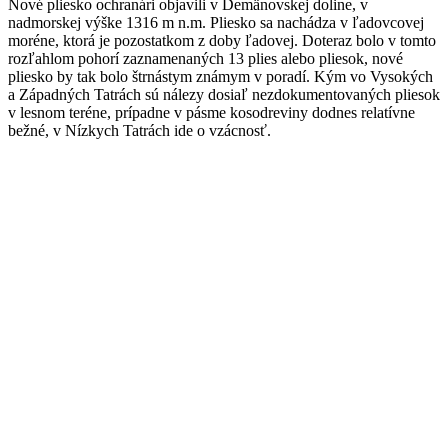
Nové pliesko ochranári objavili v Demänovskej doline, v
nadmorskej výške 1316 m n.m. Pliesko sa nachádza v ľadovcovej
moréne, ktorá je pozostatkom z doby ľadovej. Doteraz bolo v tomto
rozľahlom pohorí zaznamenaných 13 plies alebo pliesok, nové
pliesko by tak bolo štrnástym známym v poradí. Kým vo Vysokých
a Západných Tatrách sú nálezy dosiaľ nezdokumentovaných pliesok
v lesnom teréne, prípadne v pásme kosodreviny dodnes relatívne
bežné, v Nízkych Tatrách ide o vzácnosť.