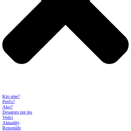
Kto sme?
Prečo?
Ako?
Desatoro pre les
Vedci
Aktuality
Reportáže