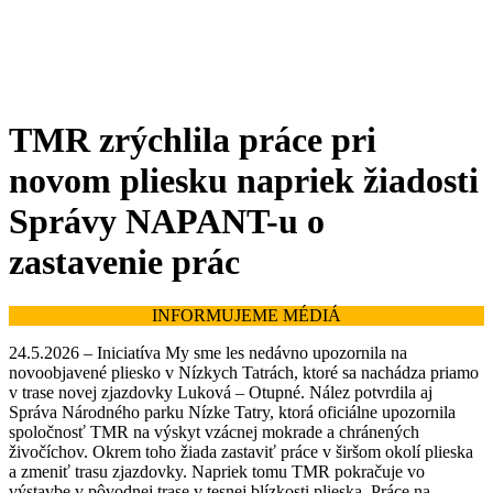
TMR zrýchlila práce pri
novom pliesku napriek žiadosti
Správy NAPANT-u o
zastavenie prác
INFORMUJEME MÉDIÁ
24.5.2026 – Iniciatíva My sme les nedávno upozornila na
novoobjavené pliesko v Nízkych Tatrách, ktoré sa nachádza priamo
v trase novej zjazdovky Luková – Otupné. Nález potvrdila aj
Správa Národného parku Nízke Tatry, ktorá oficiálne upozornila
spoločnosť TMR na výskyt vzácnej mokrade a chránených
živočíchov. Okrem toho žiada zastaviť práce v širšom okolí plieska
a zmeniť trasu zjazdovky. Napriek tomu TMR pokračuje vo
výstavbe v pôvodnej trase v tesnej blízkosti plieska. Práce na