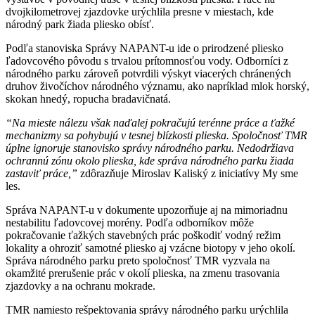
dvojkilometrovej zjazdovke urýchlila presne v miestach, kde
národný park žiada pliesko obísť.
Podľa stanoviska Správy NAPANT-u ide o prirodzené pliesko
ľadovcového pôvodu s trvalou prítomnosťou vody. Odborníci z
národného parku zároveň potvrdili výskyt viacerých chránených
druhov živočíchov národného významu, ako napríklad mlok horský,
skokan hnedý, ropucha bradavičnatá.
“Na mieste nálezu však naďalej pokračujú terénne práce a ťažké
mechanizmy sa pohybujú v tesnej blízkosti plieska. Spoločnosť TMR
úplne ignoruje stanovisko správy národného parku. Nedodržiava
ochrannú zónu okolo plieska, kde správa národného parku žiada
zastaviť práce,”
zdôrazňuje
Miroslav Kaliský z iniciatívy My sme
les.
Správa NAPANT-u v dokumente upozorňuje aj na mimoriadnu
nestabilitu ľadovcovej morény. Podľa odborníkov môže
pokračovanie ťažkých stavebných prác poškodiť vodný režim
lokality a ohroziť samotné pliesko aj vzácne biotopy v jeho okolí.
Správa národného parku preto spoločnosť TMR vyzvala na
okamžité prerušenie prác v okolí plieska, na zmenu trasovania
zjazdovky a na ochranu mokrade.
TMR namiesto rešpektovania správy národného parku urýchlila