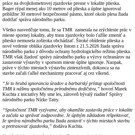
práce na dvojkilometrovej zjazdovke presne v lokalite plieska.
Bager rýpal menej ako 10 metrov od plieska a úplne ignoroval
približne 30 metrové bezpečnostné pásmo, ktoré okolo plesa žiada
dodržať správa národného parku.
Všetko nasvedčuje tomu, že sa TMR zamerala na zrýchlenie prác v
mieste spornej lokality, aby trasu zjazdovky bolo ťažšie zmeniť a
pliesko nemusela zoširoka obchádzať. Široké obídenie plieska a
nové vedenie oblúka zjazdovky listom z 21.5.2026 žiada správa
národného parku z dôvodu ochrany hydrologického režimu plieska.
TMR však žiadosť správy národného parku a výzvy ochranárov na
zastavenie výstavby v spornom mieste úplne ignoruje. Naopak,
práve v týchto miestach výstavbu zintenzívnili, dokonca sa na
stavbe začali ťažké mechanizmy pracovať aj cez víkend.
“Je to hrubá ignorancia úradov a barbarský prístup spoločnosti
TMR k nášmu spoločnému prírodnému dedičstvu,”
hovorí
Marek
Kuchta z iniciatívy My sme les, zároveň bývalý riaditeľ Správy
národného parku Nízke Tatry.
“Spoločnosť TMR vyzývame, aby okamžite zastavila práce v lokalite
a začala sa správať zodpovedne. Je úplným základom rešpektovať,
že správa národného parku žiada zastaviť v týchto miestach stavbu
a pretrasovať zjazdovku,”
dodáva Kuchta.