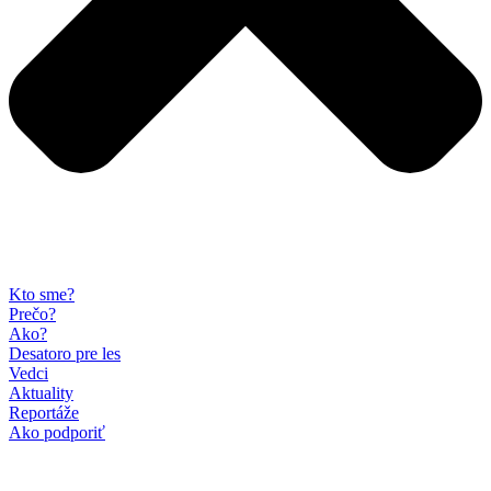
Kto sme?
Prečo?
Ako?
Desatoro pre les
Vedci
Aktuality
Reportáže
Ako podporiť