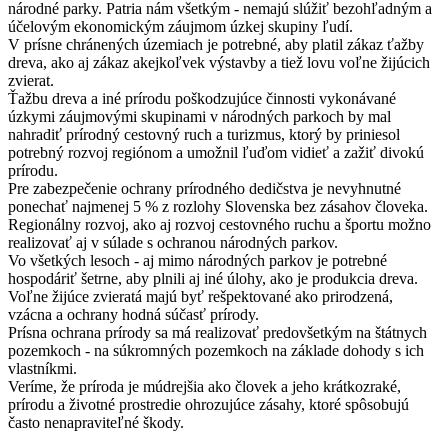
národné parky. Patria nám všetkým - nemajú slúžiť bezohľadným a
účelovým ekonomickým záujmom úzkej skupiny ľudí.
V prísne chránených územiach je potrebné, aby platil zákaz ťažby
dreva, ako aj zákaz akejkoľvek výstavby a tiež lovu voľne žijúcich
zvierat.
Ťažbu dreva a iné prírodu poškodzujúce činnosti vykonávané
úzkymi záujmovými skupinami v národných parkoch by mal
nahradiť prírodný cestovný ruch a turizmus, ktorý by priniesol
potrebný rozvoj regiónom a umožnil ľuďom vidieť a zažiť divokú
prírodu.
Pre zabezpečenie ochrany prírodného dedičstva je nevyhnutné
ponechať najmenej 5 % z rozlohy Slovenska bez zásahov človeka.
Regionálny rozvoj, ako aj rozvoj cestovného ruchu a športu možno
realizovať aj v súlade s ochranou národných parkov.
Vo všetkých lesoch - aj mimo národných parkov je potrebné
hospodáriť šetrne, aby plnili aj iné úlohy, ako je produkcia dreva.
Voľne žijúce zvieratá majú byť rešpektované ako prirodzená,
vzácna a ochrany hodná súčasť prírody.
Prísna ochrana prírody sa má realizovať predovšetkým na štátnych
pozemkoch - na súkromných pozemkoch na základe dohody s ich
vlastníkmi.
Veríme, že príroda je múdrejšia ako človek a jeho krátkozraké,
prírodu a životné prostredie ohrozujúce zásahy, ktoré spôsobujú
často nenapraviteľné škody.