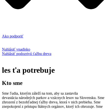
Ako podporiť
Nahlásiť vnadisko
Nahlásiť podozrivú ťažbu dreva
les ťa potrebuje
Kto sme
Sme ľudia, ktorým záleží na tom, aby sa
zastavila
devastácia
národných parkov a
vzácnych lesov
na Slovensku. Sme
zhrození z bezohľadnej ťažby dreva, ktorá v nich prebieha. Sme
znepokojení z
prístupu štátnych orgánov
, ktorý ich ohrozuje. Sme