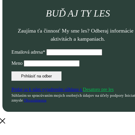
BUĎ AJ TY LES
Zaujíma ťa činnosť My sme les? Odberaj informácie
aktivitách a kampaniach.
Emailová adresa*
Meno
Pridaj sa k nám vyjadrením súhlasu s
Desatoro pre les
Súhlasím so spracúvaním mojich osobných údajov na účely podpory Inicia
zmysle
Oboznámenia