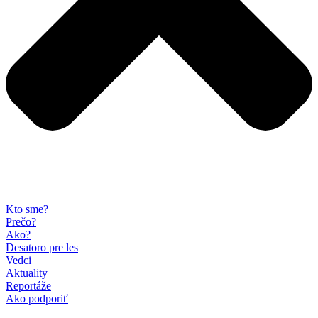
Kto sme?
Prečo?
Ako?
Desatoro pre les
Vedci
Aktuality
Reportáže
Ako podporiť