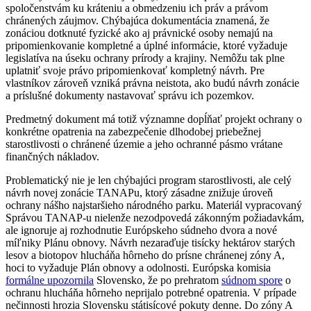
spoločenstvám ku kráteniu a obmedzeniu ich práv a právom
chránených záujmov. Chýbajúca dokumentácia znamená, že
zonáciou dotknuté fyzické ako aj právnické osoby nemajú na
pripomienkovanie kompletné a úplné informácie, ktoré vyžaduje
legislatíva na úseku ochrany prírody a krajiny. Nemôžu tak plne
uplatniť svoje právo pripomienkovať kompletný návrh. Pre
vlastníkov zároveň vzniká právna neistota, ako budú návrh zonácie
a príslušné dokumenty nastavovať správu ich pozemkov.
Predmetný dokument má totiž významne dopĺňať projekt ochrany o
konkrétne opatrenia na zabezpečenie dlhodobej priebežnej
starostlivosti o chránené územie a jeho ochranné pásmo vrátane
finančných nákladov.
Problematický nie je len chýbajúci program starostlivosti, ale celý
návrh novej zonácie TANAPu, ktorý zásadne znižuje úroveň
ochrany nášho najstaršieho národného parku. Materiál vypracovaný
Správou TANAP-u nielenže nezodpovedá zákonným požiadavkám,
ale ignoruje aj rozhodnutie Európskeho súdneho dvora a nové
míľniky Plánu obnovy. Návrh nezaraďuje tisícky hektárov starých
lesov a biotopov hlucháňa hôrneho do prísne chránenej zóny A,
hoci to vyžaduje Plán obnovy a odolnosti. Európska komisia
formálne upozornila
Slovensko, že po prehratom
súdnom spore
o
ochranu hlucháňa hôrneho neprijalo potrebné opatrenia. V prípade
nečinnosti hrozia Slovensku státisícové pokuty denne. Do zóny A