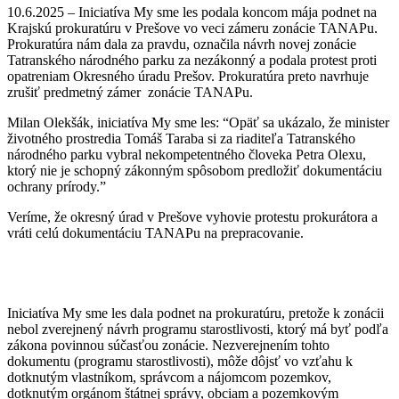
10.6.2025 –
Iniciatíva My sme les podala koncom mája podnet na
Krajskú prokuratúru v Prešove vo veci zámeru zonácie TANAPu.
Prokuratúra nám dala za pravdu, označila návrh novej zonácie
Tatranského národného parku za nezákonný a podala protest proti
opatreniam Okresného úradu Prešov. Prokuratúra preto navrhuje
zrušiť predmetný zámer zonácie TANAPu.
Milan Olekšák, iniciatíva My sme les: “Opäť sa ukázalo, že minister
životného prostredia Tomáš Taraba si za riaditeľa Tatranského
národného parku vybral nekompetentného človeka Petra Olexu,
ktorý nie je schopný zákonným spôsobom predložiť dokumentáciu
ochrany prírody.”
Veríme, že okresný úrad v Prešove vyhovie protestu prokurátora a
vráti celú dokumentáciu TANAPu na prepracovanie.
Iniciatíva My sme les dala podnet na prokuratúru, pretože k zonácii
nebol zverejnený návrh programu starostlivosti, ktorý má byť podľa
zákona povinnou súčasťou zonácie. Nezverejnením tohto
dokumentu (programu starostlivosti), môže dôjsť vo vzťahu k
dotknutým vlastníkom, správcom a nájomcom pozemkov,
dotknutým orgánom štátnej správy, obciam a pozemkovým